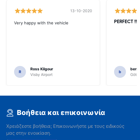
13-10-2020
PERFECT !!!!
Very happy with the vehicle
Ross Kilgour
bern
R
b
Visby Airport
Göteb
Βοήθεια και επικοινωνία
Χρειάζεστε βοήθεια; Επικοινωνήστε με τους ειδικούς
μας στην ενοικίαση.