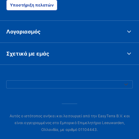
Υποστήριξη πελατών
Λογαριασμός
Σχετικά με εμάς
Αυτός ο ιστότοπος ανήκει και λειτουργεί από την EasyTerra B.V. και
είναι εγγεγραμμένος στο Εμπορικό Επιμελητήριο Leeuwarden,
Ολλανδία, με αριθμό 01104443.