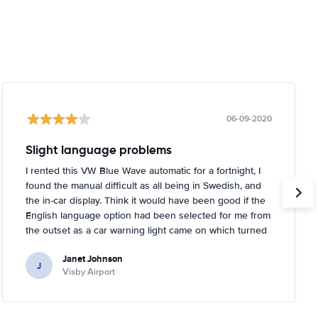
06-09-2020
Slight language problems
I rented this VW Blue Wave automatic for a fortnight, I
found the manual difficult as all being in Swedish, and
the in-car display. Think it would have been good if the
English language option had been selected for me from
the outset as a car warning light came on which turned
out to be about tyre pressures. Rental person was very
Janet Johnson
helpful and came out to a garage near to where I was
J
Visby Airport
staying and inflated the tyres for me. You had to tell the
car it had done it, too, which I didn't know!.