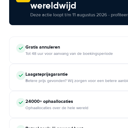
wereldwijd
Deze actie loopt t/m 11 augustus 2026 - profite
Gratis annuleren
Tot 48 uur voor aanvang van de boekingsperiode
Laagsteprijsgarantie
Betere prijs gevonden? Wij zorgen voor een betere aanb
24000+ ophaallocaties
Ophaallocaties over de hele wereld