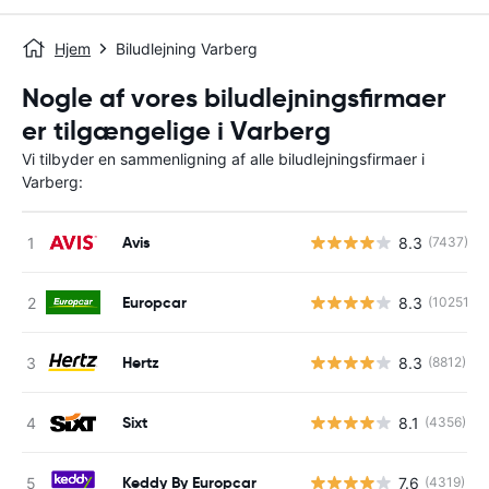
Hjem
Biludlejning Varberg
Nogle af vores biludlejningsfirmaer
er tilgængelige i Varberg
Vi tilbyder en sammenligning af alle biludlejningsfirmaer i
Varberg:
Avis
8.3
(7437)
Europcar
8.3
(10251)
Hertz
8.3
(8812)
Sixt
8.1
(4356)
Keddy By Europcar
7.6
(4319)