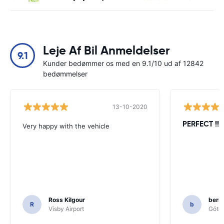
Leje Af Bil Anmeldelser
9.1
Kunder bedømmer os med en 9.1/10 ud af 12842
bedømmelser
13-10-2020
PERFECT !!!!
Very happy with the vehicle
Ross Kilgour
bern
R
b
Visby Airport
Göteb