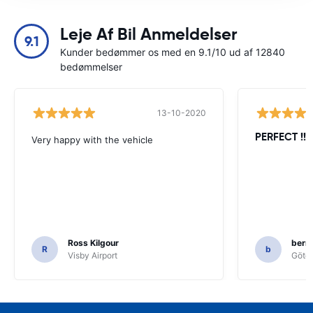
Leje Af Bil Anmeldelser
9.1
Kunder bedømmer os med en 9.1/10 ud af 12840
bedømmelser
13-10-2020
PERFECT !!!!
Very happy with the vehicle
Ross Kilgour
bern
R
b
Visby Airport
Göteb