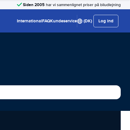
Siden 2005
har vi sammenlignet priser på biludlejning
International
FAQ
Kundeservice
(DK)
Log ind