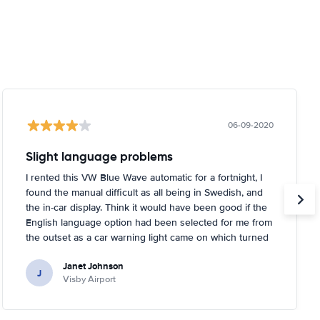
06-09-2020
Slight language problems
I rented this VW Blue Wave automatic for a fortnight, I
found the manual difficult as all being in Swedish, and
the in-car display. Think it would have been good if the
English language option had been selected for me from
the outset as a car warning light came on which turned
out to be about tyre pressures. Rental person was very
Janet Johnson
helpful and came out to a garage near to where I was
J
Visby Airport
staying and inflated the tyres for me. You had to tell the
car it had done it, too, which I didn't know!.