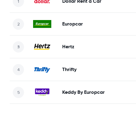
Dollar Rent a Car
Europcar
Hertz
Thrifty
Keddy By Europcar