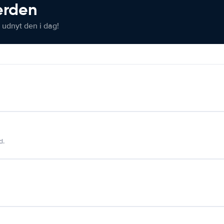
verden
 udnyt den i dag!
d.