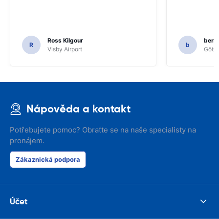
Ross Kilgour
bern
R
b
Visby Airport
Göteb
Nápověda a kontakt
Potřebujete pomoc? Obraťte se na naše specialisty na
pronájem.
Zákaznická podpora
Účet