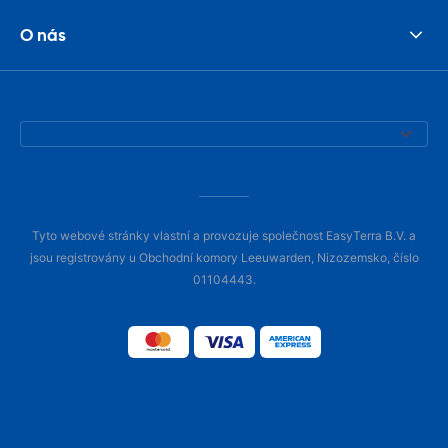
O nás
Tyto webové stránky vlastní a provozuje společnost EasyTerra B.V. a
jsou registrovány u Obchodní komory Leeuwarden, Nizozemsko, číslo
01104443.