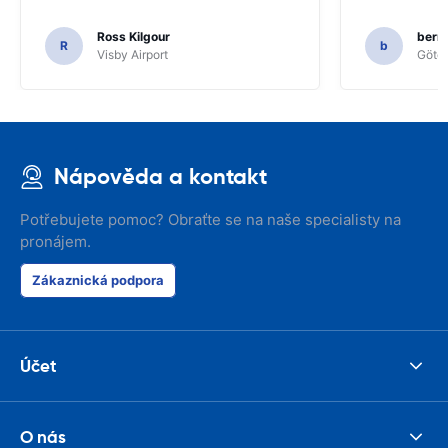
Ross Kilgour
bern
R
b
Visby Airport
Göteb
Nápověda a kontakt
Potřebujete pomoc? Obraťte se na naše specialisty na
pronájem.
Zákaznická podpora
Účet
O nás