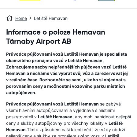
Home
Letiště Hemavan
Informace o poloze Hemavan
Tärnaby Airport AB
Průvodce půjčovnami vozů
Letiště Hemavan
je specialista
okamžitého pronájmu vozů v
Letiště Hemavan
.
Zobrazujeme sazby nejpřednějších půjčoven vozů
Letiště
Hemavan
a necháme vás vybrat svůj vůz a zarezervovat jej
v reálném čase. Rozhodněte se sami, u koho si objednat s
porovnáním ceny a možnostmi vozového parku místních
autopůjčoven.
Průvodce půjčovnami vozů
Letiště Hemavan
se zabývá
všemi hlavními autopůjčovnami a vyjednává s místními
poskytovateli v
Letiště Hemavan
, aby mohl nabídnout nejlepší
ceny a služby autopůjčovny pro všechny lokality v
Letiště
Hemavan
.Tímto způsobem naši klienti vědí, že vždy obdrží
nejlepší ceny a služby za pronájem svého vozu v
Letiště