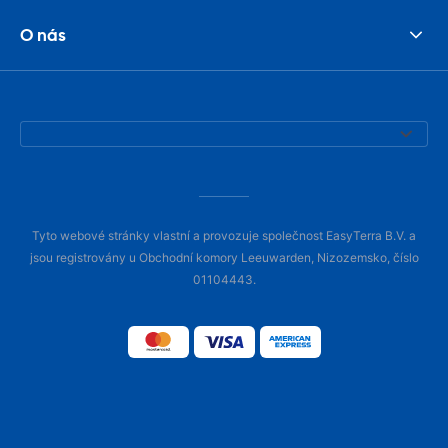
O nás
Tyto webové stránky vlastní a provozuje společnost EasyTerra B.V. a
jsou registrovány u Obchodní komory Leeuwarden, Nizozemsko, číslo
01104443.