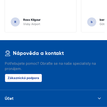
Ross Kilgour
bern
R
b
Visby Airport
Göteb
Nápověda a kontakt
Potřebujete pomoc? Obraťte se na naše specialisty na
pronájem.
Zákaznická podpora
Účet