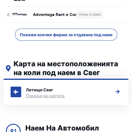
Advantage Rent a Car
Няма отзиви
Н
Покажи всички фирми за отдаване под наем
Карта на местоположенията
на коли под наем в Свег
Вижте нашите основни места за коли под наем в Свег
Летище Свег
Покажи на картата
Наем На Автомобил
9.1