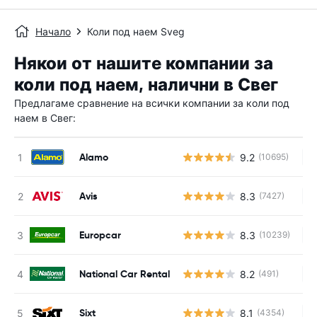
Начало
Коли под наем Sveg
Някои от нашите компании за
коли под наем, налични в Свег
Предлагаме сравнение на всички компании за коли под
наем в Свег:
Alamo
9.2
(10695)
Н
Avis
8.3
(7427)
Н
Europcar
8.3
(10239)
Н
National Car Rental
8.2
(491)
Н
Sixt
8.1
(4354)
Н