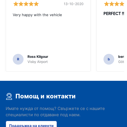
13-10-2020
PERFECT !!!!
Very happy with the vehicle
Ross Kilgour
bern
R
b
Visby Airport
Göteb
Помощ и контакти
Имате нужда от помощ? Свържете се с нашите
специалисти по отдаване под наем.
Поддръжка на клиенти