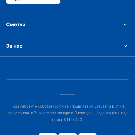
Сметка
За нас
Този уебсайт е собственост и се управлява от EasyTerra B.V. и е
регистриран в Търговската камара в Лиуварден, Нидерландия, под
номер 01104443.