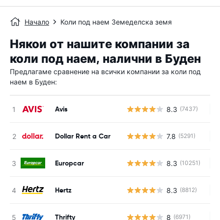
Начало
Коли под наем Земеделска земя
Някои от нашите компании за
коли под наем, налични в Буден
Предлагаме сравнение на всички компании за коли под
наем в Буден:
Avis
8.3
(7437)
Н
Dollar Rent a Car
7.8
(5291)
Н
Europcar
8.3
(10251)
Н
Hertz
8.3
(8812)
Н
Thrifty
8
(6971)
Н