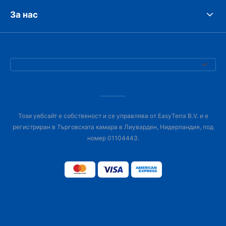
За нас
Този уебсайт е собственост и се управлява от EasyTerra B.V. и е
регистриран в Търговската камара в Лиуварден, Нидерландия, под
номер 01104443.