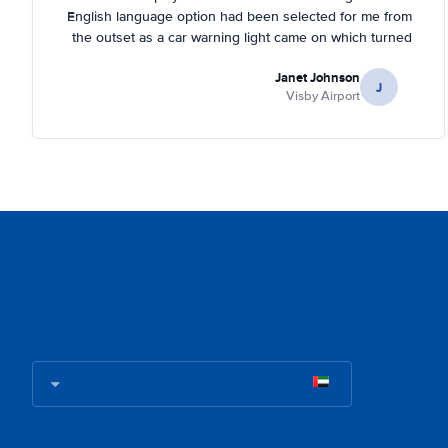
English language option had been selected for me from
the outset as a car warning light came on which turned
out to be about tyre pressures. Rental person was very
Janet Johnson
helpful and came out to a garage near to where I was
J
Visby Airport
staying and inflated the tyres for me. You had to tell the
car it had done it, too, which I didn't know!.