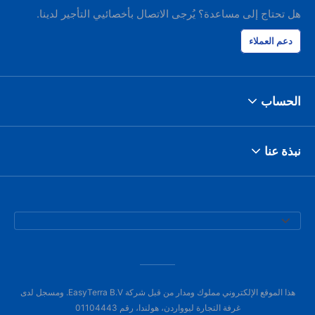
هل تحتاج إلى مساعدة؟ يُرجى الاتصال بأخصائيي التأجير لدينا.
دعم العملاء
الحساب
نبذة عنا
هذا الموقع الإلكتروني مملوك ومدار من قبل شركة EasyTerra B.V. ومسجل لدى
غرفة التجارة ليوواردن، هولندا، رقم 01104443